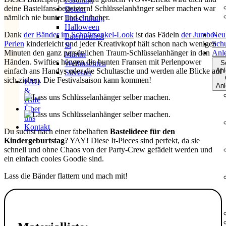
deine Bastelfans begeistern! Schlüsselanhänger selber machen war
Ostern
nämlich nie bunter und einfacher.
Einschulung
Halloween
Dank
der Bänder im Schnürsenkel-Look
ist das Fädeln
der Jumbo-
Neu
Laternenfest
Perlen
kinderleicht und jeder Kreativkopf hält schon nach wenigen
Schu
St
Minuten den ganz persönlichen Traum-Schlüsselanhänger in den
Anl
Martin
Händen. Swifties hängen die bunten Fransen mit Perlenpower
Weihnachten
S
einfach ans Handys oder die Schultasche und werden alle Blicke auf
Anl
Silvester
sich ziehen. Die Festivalsaison kann kommen!
FAQ
Anl
&
Hilfe
Über
uns
Kontakt
Du suchst nach einer fabelhaften
Bastelideee für den
Kindergeburtstag
? YAY! Diese It-Pieces sind perfekt, da sie
schnell und ohne Chaos von der Party-Crew gefädelt werden und
ein einfach cooles Goodie sind.
Lass die Bänder flattern und mach mit!