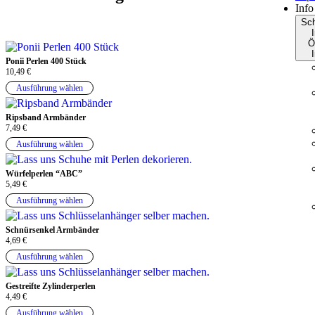
Info
Sch
I
Ö
I
Ponii Perlen 400 Stück
10,49
€
Ausführung wählen
Ripsband Armbänder
7,49
€
Ausführung wählen
Würfelperlen “ABC”
5,49
€
Ausführung wählen
Schnürsenkel Armbänder
4,69
€
Ausführung wählen
Gestreifte Zylinderperlen
4,49
€
Ausführung wählen