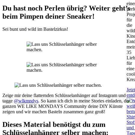
ein
Du hast noch Perlen übrig? Weiter geht’s
perf
Proj
beim Pimpen deiner Sneaker!
für
die
Sei bunt und wild im Bastelzirkus!
wild
Kin
Ent
mei
35
Lieb
für
eine
cool
Krea
Jetzt
ent
Zeige mir deine flatternden Schlüsselanhänger auf Instagram und
tagge
@wlkmndys
. So kann ich dich in meine Stories einladen, der
ganzen WE LIKE MONDAYS Community deine DIY Künste
zeigen und wir machen Basteln zusammen ganz groß!
Dieses Material benötigst du zum
Schlüsselanhänger selber machen: