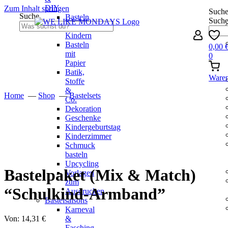
DIY
Zum Inhalt springen
Such
Suche
Basteln
Such
mit
Kindern
Basteln
0,00
mit
0
Papier
Batik,
Ware
Stoffe
&
Home
—
Shop
—
Bastelsets
Co.
Dekoration
Geschenke
Kindergeburtstag
Kinderzimmer
Schmuck
basteln
Upcycling
Bastelpaket (Mix & Match)
Vorlagen
zum
“Schulkind-Armband”
Ausdrucken
Bastelsaisons
Karneval
&
Von:
14,31
€
Fasching