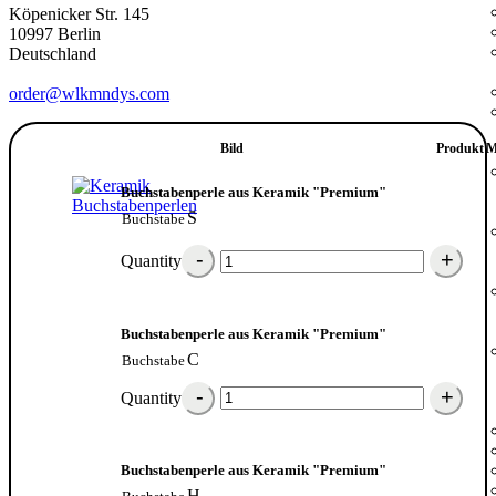
Köpenicker Str. 145
10997 Berlin
Deutschland
order@wlkmndys.com
Bild
Produkt
M
Buchstabenperle aus Keramik "Premium"
S
Buchstabe
Quantity
Buchstabenperle aus Keramik "Premium"
C
Buchstabe
Quantity
Buchstabenperle aus Keramik "Premium"
H