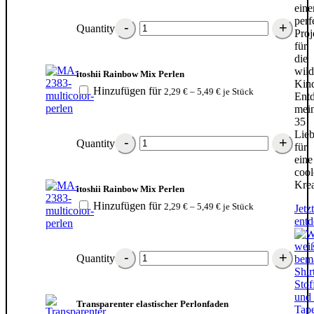
ein
perf
Quantity
Proj
für
die
wild
itoshii Rainbow Mix Perlen
Kin
Hinzufügen für
2,29
€
–
5,49
€
je Stück
Ent
mei
35
Lieb
Quantity
für
eine
cool
Krea
itoshii Rainbow Mix Perlen
Hinzufügen für
2,29
€
–
5,49
€
je Stück
Jetzt
ent
Quantity
Transparenter elastischer Perlonfaden