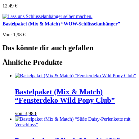
12,49
€
Bastelpaket (Mix & Match) “WOW-Schlüsselanhänger”
Von:
1,98
€
Das könnte dir auch gefallen
Ähnliche Produkte
Bastelpaket (Mix & Match)
“Fensterdeko Wild Pony Club”
von:
3,98
€