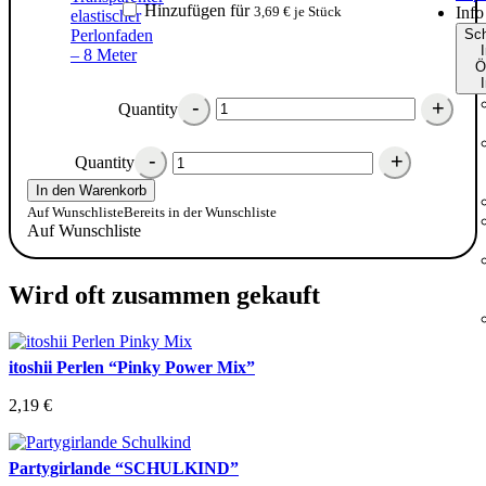
Hinzufügen für
3,69
€
je Stück
Info
Sch
I
Ö
I
Quantity
Quantity
In den Warenkorb
Auf Wunschliste
Bereits in der Wunschliste
Auf Wunschliste
Wird oft zusammen gekauft
itoshii Perlen “Pinky Power Mix”
2,19
€
Partygirlande “SCHULKIND”