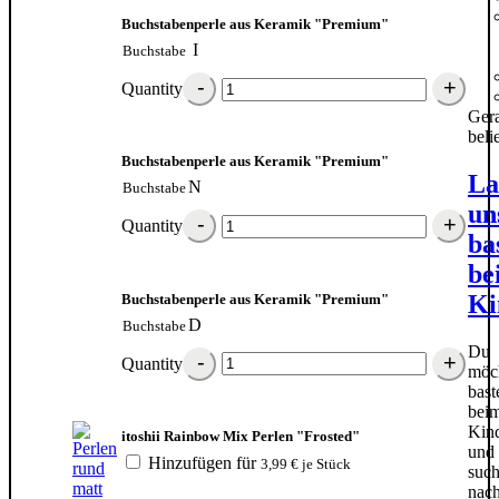
Buchstabenperle aus Keramik "Premium"
I
Buchstabe
Quantity
Ger
beli
Buchstabenperle aus Keramik "Premium"
La
N
Buchstabe
un
Quantity
ba
be
Ki
Buchstabenperle aus Keramik "Premium"
D
Buchstabe
Du
Quantity
möch
bast
bei
Kind
itoshii Rainbow Mix Perlen "Frosted"
und
Hinzufügen für
3,99
€
je Stück
such
nac