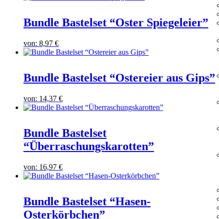
Bundle Bastelset “Oster Spiegeleier”
von:
8,97
€
Bundle Bastelset “Ostereier aus Gips”
von:
14,37
€
Bundle Bastelset
“Überraschungskarotten”
von:
16,97
€
Bundle Bastelset “Hasen-
Osterkörbchen”