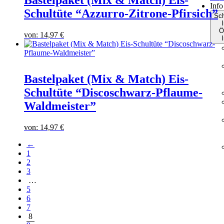
Info
Schultüte “Azzurro-Zitrone-Pfirsich”
Sch
I
Ö
von:
14,97
€
I
Bastelpaket (Mix & Match) Eis-
Schultüte “Discoschwarz-Pflaume-
Waldmeister”
von:
14,97
€
←
1
2
3
…
5
6
7
8