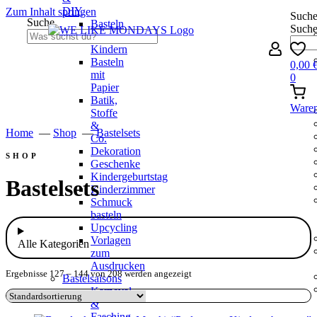
DIY
Zum Inhalt springen
Such
Suche
Basteln
Such
mit
Kindern
Basteln
0,00
mit
0
Papier
Batik,
Ware
Stoffe
&
Home
—
Shop
—
Bastelsets
Co.
Dekoration
Geschenke
Kindergeburtstag
Bastelsets
Kinderzimmer
Schmuck
basteln
Upcycling
Vorlagen
Alle Kategorien
zum
Ausdrucken
Ergebnisse 127 – 144 von 208 werden angezeigt
Bastelsaisons
Karneval
&
Fasching