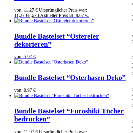
von:
11,27
€
Ursprünglicher Preis war:
11,27 €
8,67
€
Aktueller Preis ist: 8,67 €.
Bundle Bastelset “Ostereier
dekorieren”
von:
5,97
€
Bundle Bastelset “Osterhasen Deko”
von:
8,97
€
Bundle Bastelset “Furoshiki Tücher
bedrucken”
von:
11,97
€
Ursprünglicher Preis war: