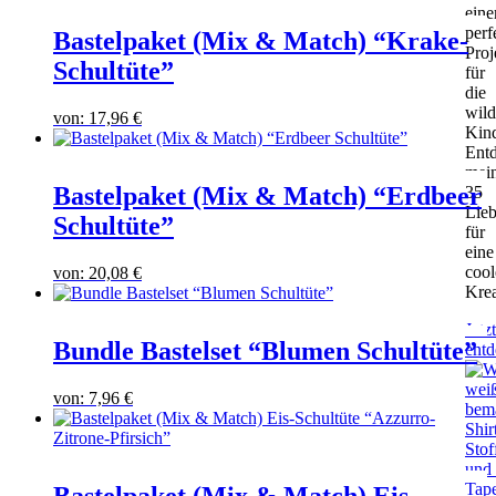
ein
perf
Bastelpaket (Mix & Match) “Krake-
Proj
Schultüte”
für
die
wild
von:
17,96
€
Kin
Ent
mei
Bastelpaket (Mix & Match) “Erdbeer
35
Lieb
Schultüte”
für
eine
cool
von:
20,08
€
Krea
Jetzt
Bundle Bastelset “Blumen Schultüte”
ent
von:
7,96
€
Bastelpaket (Mix & Match) Eis-