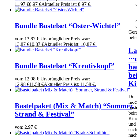
11,97 €
8,97
€
Aktueller Preis ist: 8,97 €.
Bundle Bastelset “Oster-Wichtel”
Ger
beli
von:
13,87
€
Ursprünglicher Preis war:
13,87 €
10,87
€
Aktueller Preis ist: 10,87 €.
La
un
Bundle Bastelset “Kreativkopf”
ba
be
von:
12,98
€
Ursprünglicher Preis war:
Ki
12,98 €
11,58
€
Aktueller Preis ist: 11,58 €.
Du
möch
Bastelpaket (Mix & Match) “Sommer,
bast
Strand & Festival”
bei
Kind
und
von:
2,97
€
such
nac