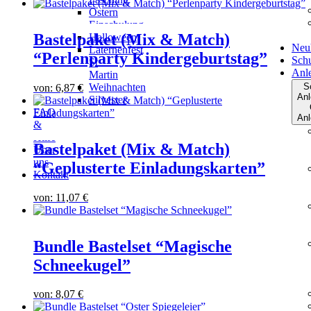
Ostern
Einschulung
Bastelpaket (Mix & Match)
Halloween
Neu
Laternenfest
“Perlenparty Kindergeburtstag”
Schu
St
Anl
Martin
Weihnachten
S
von:
6,87
€
Anl
Silvester
FAQ
Anl
&
Hilfe
Bastelpaket (Mix & Match)
Über
uns
“Geplusterte Einladungskarten”
Kontakt
von:
11,07
€
Bundle Bastelset “Magische
Schneekugel”
von:
8,07
€